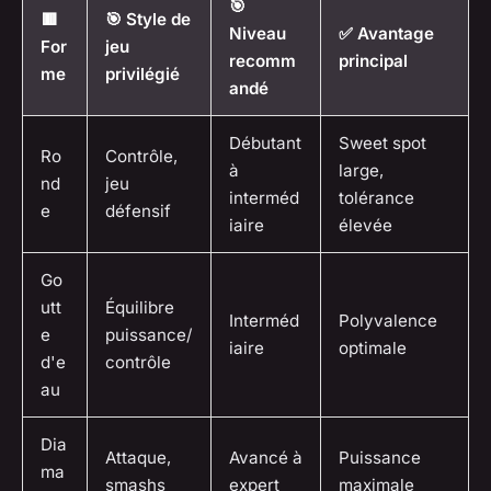
🎯
🟥
🎯 Style de
Niveau
✅ Avantage
For
jeu
recomm
principal
me
privilégié
andé
Débutant
Sweet spot
Ro
Contrôle,
à
large,
nd
jeu
interméd
tolérance
e
défensif
iaire
élevée
Go
utt
Équilibre
Interméd
Polyvalence
e
puissance/
iaire
optimale
d'e
contrôle
au
Dia
Attaque,
Avancé à
Puissance
ma
smashs
expert
maximale