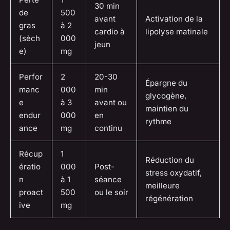
30 min
de
500
avant
Activation de la
gras
à 2
cardio à
lipolyse matinale
(sèch
000
jeun
e)
mg
Perfor
2
20-30
Épargne du
manc
000
min
glycogène,
e
à 3
avant ou
maintien du
endur
000
en
rythme
ance
mg
continu
Récup
1
Réduction du
ératio
000
Post-
stress oxydatif,
n
à 1
séance
meilleure
proact
500
ou le soir
régénération
ive
mg