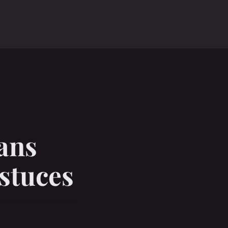
o
ans
astuces