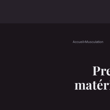
Accueil
›
Musculation
Pr
matéri