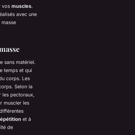
r vos
muscles
.
réalisés avec une
a masse
 masse
e sans matériel.
e temps et qui
 du corps. Les
corps. Selon la
r les pectoraux,
ur muscler les
différentes
répétition
et à
ité de