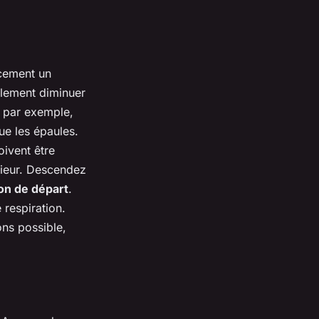
acement un
ulement diminuer
, par exemple,
ue les épaules.
oivent être
érieur. Descendez
ion de départ
.
respiration.
ons possible,