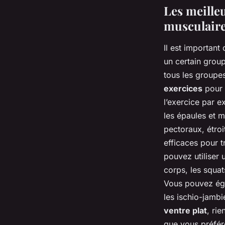
Les meille
musculair
Il est importan
un certain group
tous les groupe
exercices
pour 
l’exercice par e
les épaules et 
pectoraux, étroi
efficaces pour t
pouvez utiliser
corps, les squats
Vous pouvez éga
les ischio-jambi
ventre plat
, ri
que vous préfér