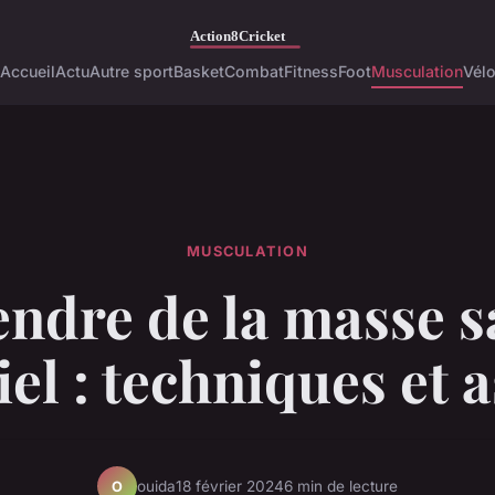
Accueil
Actu
Autre sport
Basket
Combat
Fitness
Foot
Musculation
Vél
MUSCULATION
endre de la masse s
el : techniques et 
ouida
18 février 2024
6 min de lecture
O