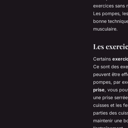
exercices sans m
Les pompes, les 
bonne techniqu
musculaire.
Les exerci
Certains
exerci
Ce sont des exe
peuvent être eff
pompes, par exem
prise
, vous pouv
une prise serrée
cuisses et les f
parties des cuis
maintenir une bo