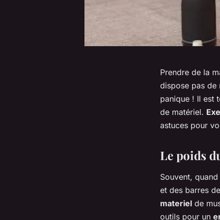
Prendre de la m
dispose pas de 
panique ! Il est
de matériel.
Exe
astuces pour vou
Le poids d
Souvent, quand 
et des barres d
materiel
de musc
outils pour un
e