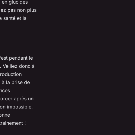
t en glucides
iez pas non plus
a santé et la
’est pendant le
 Veillez donc à
production
à la prise de
ances
forcer après un
ion impossible.
bonne
trainement !