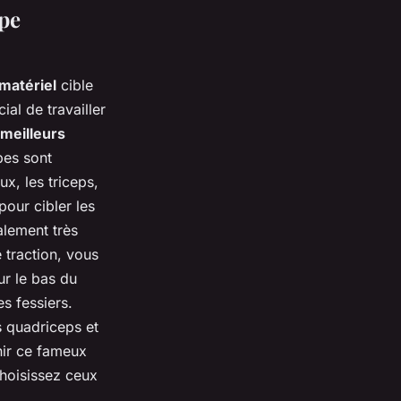
upe
matériel
cible
ial de travailler
meilleurs
pes sont
ux, les triceps,
pour cibler les
alement très
e traction, vous
ur le bas du
es fessiers.
s quadriceps et
enir ce fameux
choisissez ceux