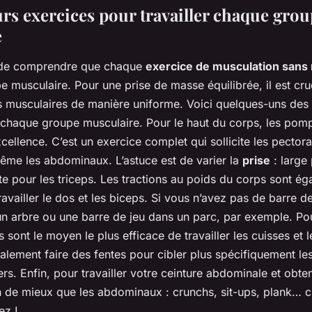
urs exercices pour travailler chaque gro
e
t de comprendre que chaque
exercice de musculation sans 
e musculaire. Pour une prise de masse équilibrée, il est cruc
s musculaires de manière uniforme. Voici quelques-uns des
chaque groupe musculaire. Pour le haut du corps, les pom
xcellence. C’est un exercice complet qui sollicite les pectora
même les abdominaux. L’astuce est de varier la
prise
: large 
te pour les triceps. Les tractions au poids du corps sont ég
ravailler le dos et les biceps. Si vous n’avez pas de barre d
 un arbre ou une barre de jeu dans un parc, par exemple. Po
 sont le moyen le plus efficace de travailler les cuisses et l
lement faire des fentes pour cibler plus spécifiquement le
ers. Enfin, pour travailler votre ceinture abdominale et obt
en de mieux que les abdominaux : crunchs, sit-ups, plank… 
ez !